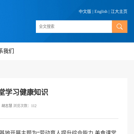
中文版
|
English
|
江大主页
系我们
堂学习健康知识
：
胡志慧
浏览次数：
112
践基地开展主题为“劳动育人提升综合能力 美食课堂